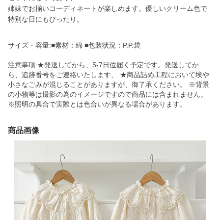
姉妹でお揃いコーディネートが楽しめます。優しいクリーム色で
特別な日にもぴったり。
サイズ・容量:■素材：綿 ■包装状況：P.P.袋
注意事項:★発送してから、5-7日位届く予定です。発送してか
ら、追跡番号をご連絡いたします、 ★商品詰め工程において埃や
小さなごみが混じることがありますが、御了承ください。 ※背景
の小物等は撮影の為のイメージですので商品には含まれません。
※照明の具合で実際とは色合いが異なる場合があります。
商品画像