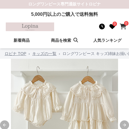
ロングワンピース
専門通販サイト
ロピナ
5,000
円以上のご購入で送料無料
0
0
新着商品
商品を検索
人気ランキング
ロピナ TOP
›
キッズの一覧
›
ロングワンピース キッズ姉妹お揃い
Previous slide
Ne