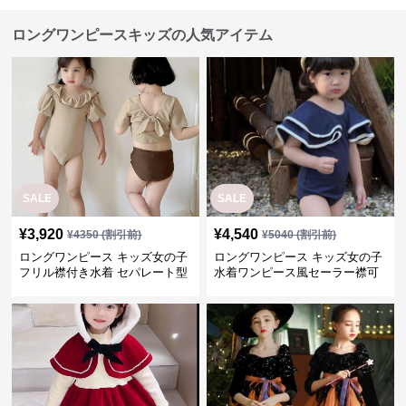
ロングワンピースキッズの人気アイテム
SALE
SALE
¥
3,920
¥
4,540
¥
4350
(割引前)
¥
5040
(割引前)
ロングワンピース キッズ女の子
ロングワンピース キッズ女の子
フリル襟付き水着 セパレート型
水着ワンピース風セーラー襟可
温泉対応
愛い温泉プール用