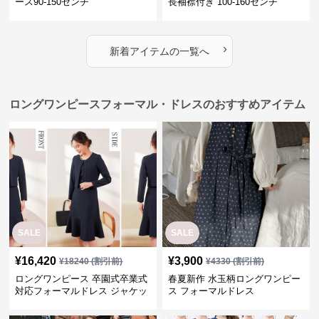
ース90-150センチ
長袖襟付き 100-160センチ
›
新着アイテムの一覧へ
ロングワンピースフォーマル・ドレスのおすすめアイテム
SALE
SALE
¥
16,420
¥
3,900
¥
18240
(割引前)
¥
4330
(割引前)
ロングワンピース 卒園式卒業式
春夏新作 水玉柄ロングワンピー
対応フォーマルドレス ジャケッ
ス フォーマルドレス
ト付きワンピーススーツ