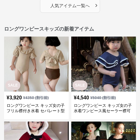
›
人気アイテム一覧へ
ロングワンピースキッズの新着アイテム
SALE
SALE
¥
3,920
¥
4,540
¥
4350
(割引前)
¥
5040
(割引前)
ロングワンピース キッズ女の子
ロングワンピース キッズ女の子
フリル襟付き水着 セパレート型
水着ワンピース風セーラー襟可
温泉対応
愛い温泉プール用