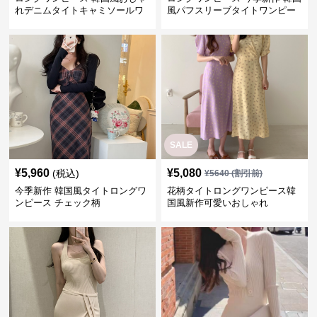
れデニムタイトキャミソールワ
風パフスリーブタイトワンピー
ンピース
ス
SALE
¥
5,960
¥
5,080
(税込)
¥
5640
(割引前)
今季新作 韓国風タイトロングワ
花柄タイトロングワンピース韓
ンピース チェック柄
国風新作可愛いおしゃれ