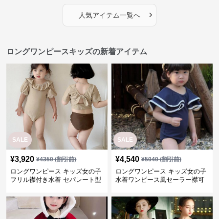
›
人気アイテム一覧へ
ロングワンピースキッズの新着アイテム
SALE
SALE
¥
3,920
¥
4,540
¥
4350
(割引前)
¥
5040
(割引前)
ロングワンピース キッズ女の子
ロングワンピース キッズ女の子
フリル襟付き水着 セパレート型
水着ワンピース風セーラー襟可
温泉対応
愛い温泉プール用