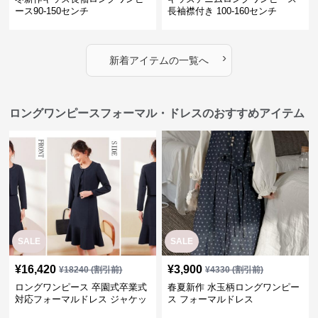
ース90-150センチ
長袖襟付き 100-160センチ
›
新着アイテムの一覧へ
ロングワンピースフォーマル・ドレスのおすすめアイテム
SALE
SALE
¥
16,420
¥
3,900
¥
18240
(割引前)
¥
4330
(割引前)
ロングワンピース 卒園式卒業式
春夏新作 水玉柄ロングワンピー
対応フォーマルドレス ジャケッ
ス フォーマルドレス
ト付きワンピーススーツ