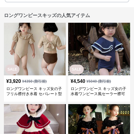
ロングワンピースキッズの人気アイテム
SALE
SALE
¥
3,920
¥
4,540
¥
4350
(割引前)
¥
5040
(割引前)
ロングワンピース キッズ女の子
ロングワンピース キッズ女の子
フリル襟付き水着 セパレート型
水着ワンピース風セーラー襟可
温泉対応
愛い温泉プール用