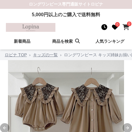
ロングワンピース
専門通販サイト
ロピナ
5,000
円以上のご購入で送料無料
0
0
新着商品
商品を検索
人気ランキング
ロピナ TOP
›
キッズの一覧
›
ロングワンピース キッズ姉妹お揃い
Previous slide
Ne