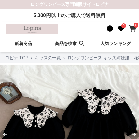
ロングワンピース
専門通販サイト
ロピナ
5,000
円以上のご購入で送料無料
0
0
新着商品
商品を検索
人気ランキング
ロピナ TOP
›
キッズの一覧
›
ロングワンピース キッズ姉妹服 
Previous slide
Ne