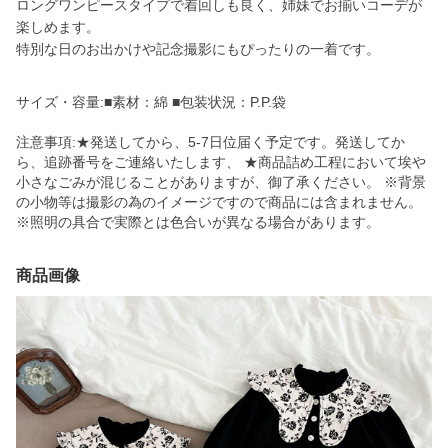
ロングワンピースタイプで着回しも良く、姉妹でお揃いコーデが
楽しめます。
特別な日のお出かけや記念撮影にもぴったりの一着です。
サイズ・容量:■素材：綿 ■包装状況：P.P.袋
注意事項:★発送してから、5-7日位届く予定です。発送してか
ら、追跡番号をご連絡いたします、 ★商品詰め工程において埃や
小さなごみが混じることがありますが、御了承ください。 ※背景
の小物等は撮影の為のイメージですので商品には含まれません。
※照明の具合で実際とは色合いが異なる場合があります。
商品画像