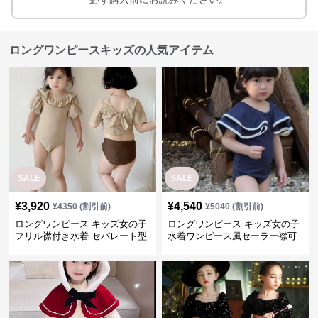
ロングワンピースキッズの人気アイテム
SALE
SALE
¥
3,920
¥
4,540
¥
4350
(割引前)
¥
5040
(割引前)
ロングワンピース キッズ女の子
ロングワンピース キッズ女の子
フリル襟付き水着 セパレート型
水着ワンピース風セーラー襟可
温泉対応
愛い温泉プール用