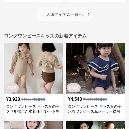
›
人気アイテム一覧へ
ロングワンピースキッズの新着アイテム
SALE
SALE
¥
3,920
¥
4,540
¥
4350
(割引前)
¥
5040
(割引前)
ロングワンピース キッズ女の子
ロングワンピース キッズ女の子
フリル襟付き水着 セパレート型
水着ワンピース風セーラー襟可
温泉対応
愛い温泉プール用