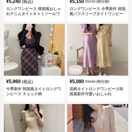
¥
5,240
¥
5,150
(税込)
¥
5720
(割引前)
ロングワンピース 韓国風おしゃ
ロングワンピース 今季新作 韓国
れデニムタイトキャミソールワ
風パフスリーブタイトワンピー
ンピース
ス
SALE
¥
5,960
¥
5,080
(税込)
¥
5640
(割引前)
今季新作 韓国風タイトロングワ
花柄タイトロングワンピース韓
ンピース チェック柄
国風新作可愛いおしゃれ