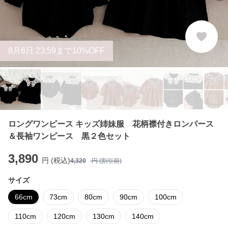
8
月
6
日 23:59まで10%OFF
ロングワンピース キッズ姉妹服 花柄襟付きロンパース
＆長袖ワンピース 黒２色セット
3,890
円 (税込)
4,320
円 (割引前)
サイズ
66cm
73cm
80cm
90cm
100cm
110cm
120cm
130cm
140cm