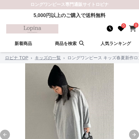
ロングワンピース
専門通販サイト
ロピナ
5,000
円以上のご購入で送料無料
0
0
新着商品
商品を検索
人気ランキング
ロピナ TOP
›
キッズの一覧
›
ロングワンピース キッズ春夏新作ロン
Previous slide
Ne