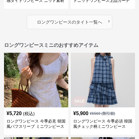
感タイトワンピース ニット素材
トニットワンピース上品カーデ
セットアップ
ィガン風二色展開
›
ロングワンピース
の
タイト
一覧へ
ロングワンピースミニのおすすめアイテム
SALE
¥
5,720
¥
5,900
(税込)
¥
6560
(割引前)
ロングワンピース 今季必見 韓国
ロングワンピース 今季必須 韓国
風パフスリーブ ミニワンピース
風チェック柄ミニワンピース