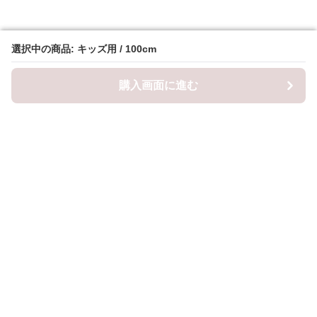
選択中の商品: キッズ用 / 100cm
選択中の商品: キッズ用 / 100cm
購入画面に進む
購入画面に進む
ロピナ
について
会社概要