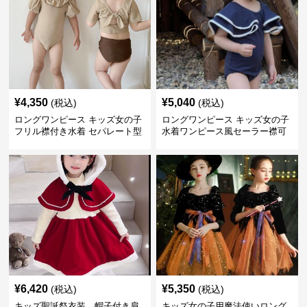
¥
4,350
¥
5,040
(税込)
(税込)
ロングワンピース キッズ女の子
ロングワンピース キッズ女の子
フリル襟付き水着 セパレート型
水着ワンピース風セーラー襟可
温泉対応
愛い温泉プール用
¥
6,420
¥
5,350
(税込)
(税込)
キッズ聖誕祭衣装 帽子付き肩
キッズ女の子用魔法使いロング