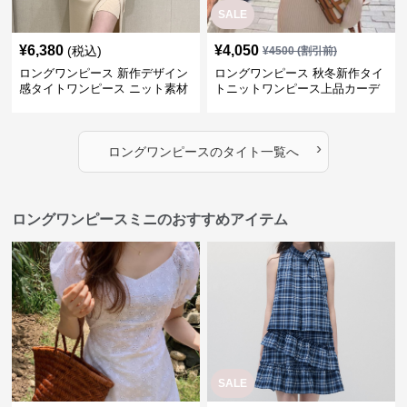
SALE
¥
6,380
¥
4,050
(税込)
¥
4500
(割引前)
ロングワンピース 新作デザイン
ロングワンピース 秋冬新作タイ
感タイトワンピース ニット素材
トニットワンピース上品カーデ
セットアップ
ィガン風二色展開
›
ロングワンピース
の
タイト
一覧へ
ロングワンピースミニのおすすめアイテム
SALE