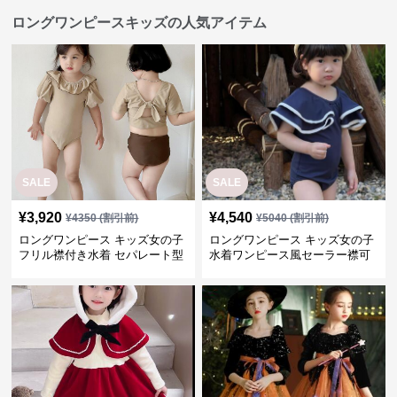
ロングワンピースキッズの人気アイテム
SALE
SALE
¥
3,920
¥
4,540
¥
4350
(割引前)
¥
5040
(割引前)
ロングワンピース キッズ女の子
ロングワンピース キッズ女の子
フリル襟付き水着 セパレート型
水着ワンピース風セーラー襟可
温泉対応
愛い温泉プール用