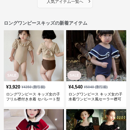
›
人気アイテム一覧へ
ロングワンピースキッズの新着アイテム
SALE
SALE
¥
3,920
¥
4,540
¥
4350
(割引前)
¥
5040
(割引前)
ロングワンピース キッズ女の子
ロングワンピース キッズ女の子
フリル襟付き水着 セパレート型
水着ワンピース風セーラー襟可
温泉対応
愛い温泉プール用