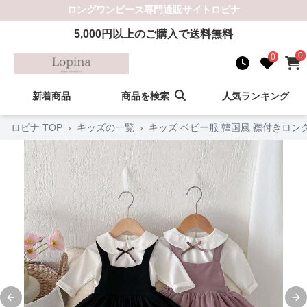
ロングワンピース
専門通販サイト
ロピナ
5,000
円以上のご購入で送料無料
0
0
新着商品
商品を検索
人気ランキング
ロピナ TOP
›
キッズの一覧
›
キッズ ベビー服 韓国風 襟付きロン
Previous slide
Ne