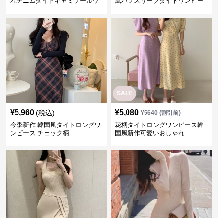
れデニムタイトキャミソールワ
風パフスリーブタイトワンピー
ンピース
ス
SALE
¥
5,960
¥
5,080
(税込)
¥
5640
(割引前)
今季新作 韓国風タイトロングワ
花柄タイトロングワンピース韓
ンピース チェック柄
国風新作可愛いおしゃれ