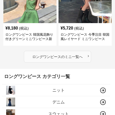
¥
8,180
¥
5,720
(税込)
(税込)
ロングワンピース 韓国風花飾り
ロングワンピース 今季注目 韓国
付きグリーンミニワンピース新
風レイヤード ミニワンピース
作
›
ロングワンピース
の
ミニ
一覧へ
ロングワンピース カテゴリ一覧
ニット
デニム
スウェット