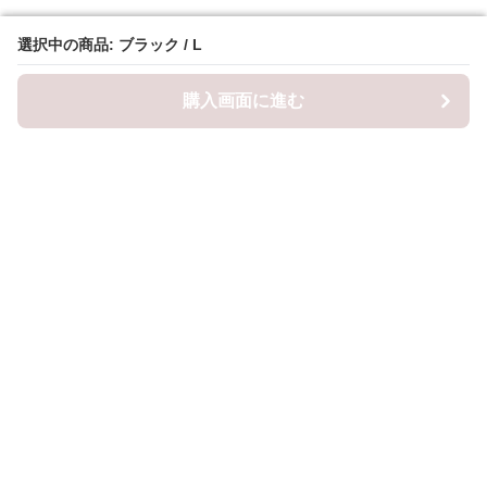
選択中の商品: ブラック / L
選択中の商品: ブラック / L
購入画面に進む
購入画面に進む
ロピナ
について
会社概要