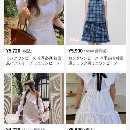
SALE
¥
5,720
¥
5,900
(税込)
¥
6560
(割引前)
ロングワンピース 今季必見 韓国
ロングワンピース 今季必須 韓国
風パフスリーブ ミニワンピース
風チェック柄ミニワンピース
SALE
¥
4,720
¥
5,600