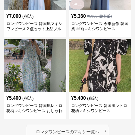
SALE
¥
7,000
¥
5,360
(税込)
¥
5960
(割引前)
ロングワンピース 韓国風マキシ
ロングワンピース 今季新作 韓国
ワンピース２点セット上品ブル
風 半袖マキシワンピース
ー
¥
5,400
¥
5,400
(税込)
(税込)
ロングワンピース 韓国風レトロ
ロングワンピース 韓国風レトロ
花柄マキシワンピース おしゃれ
花柄マキシワンピース
パフ袖
›
ロングワンピース
の
マキシ
一覧へ