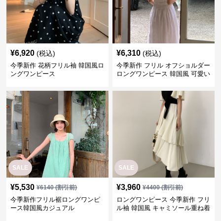
¥
6,920
¥
6,310
(税込)
(税込)
今季新作 花柄フリル袖 韓国風ロ
今季新作 フリル オフショルダー
ングワンピース
ロングワンピース 韓国風 可愛い
SALE
SALE
¥
5,530
¥
3,960
¥
6140
(割引前)
¥
4400
(割引前)
今季新作フリル裾ロングワンピ
ロングワンピース 今季新作 フリ
ース韓国風カジュアル
ル袖 韓国風 キャミソール重ね着
ワンピース