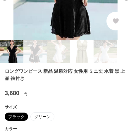
ロングワンピース 新品 温泉対応 女性用 ミニ丈 水着 黒 上
品 袖付き
3,680
円
サイズ
ブラック
グリーン
カラー