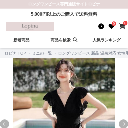
ロングワンピース
専門通販サイト
ロピナ
5,000
円以上のご購入で送料無料
0
0
新着商品
商品を検索
人気ランキング
ロピナ TOP
›
ミニの一覧
›
ロングワンピース 新品 温泉対応 女性用
Previous slide
Ne