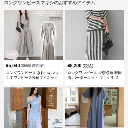
ロングワンピースマキシのおすすめアイテム
SALE
¥
5,040
¥
8,200
(税込)
¥
5600
(割引前)
ロングワンピース きれいめマキ
ロングワンピース 今季必須 韓国
シ丈ワンピース長袖ブイネック
風 ボーダーニット マキシ丈 ２
羽織りベージュ
点セットアップ