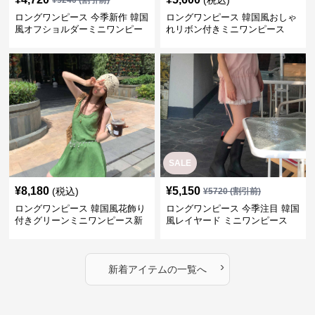
(税込)
¥
5240
(割引前)
ロングワンピース 今季新作 韓国
ロングワンピース 韓国風おしゃ
風オフショルダーミニワンピー
れリボン付きミニワンピース
ス
SALE
¥
8,180
¥
5,150
(税込)
¥
5720
(割引前)
ロングワンピース 韓国風花飾り
ロングワンピース 今季注目 韓国
付きグリーンミニワンピース新
風レイヤード ミニワンピース
作
›
新着アイテムの一覧へ