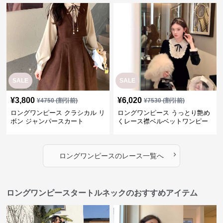
SALE
SALE
¥
3,800
¥
6,020
¥
4750
(割引前)
¥
7530
(割引前)
ロングワンピース クラシカル リ
ロングワンピース うっとり艶め
ボン ジャンパースカート
くレース襟ベルベットワンピー
ス
›
ロングワンピース
の
レース
一覧へ
ロングワンピースタートルネックのおすすめアイテム