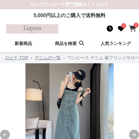
ロングワンピース
専門通販サイト
ロピナ
5,000
円以上のご購入で送料無料
0
0
新着商品
商品を検索
人気ランキング
ロピナ TOP
›
デニムの一覧
›
ワンピース デニム 裾フリンジサロ
Previous slide
Ne