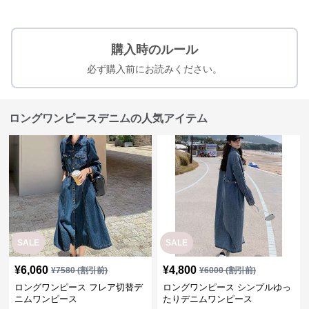
購入時のルール
必ず購入前にお読みください。
ロングワンピースデニムの人気アイテム
SALE
SALE
¥
6,060
¥
4,800
¥
7580
(割引前)
¥
6000
(割引前)
ロングワンピース フレア切替デ
ロングワンピース シンプルゆっ
ニムワンピース
たりデニムワンピース