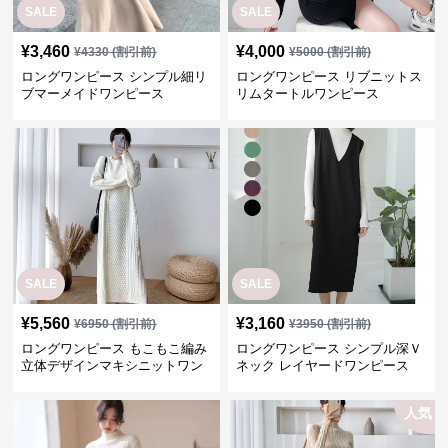
SALE
SALE
¥
3,460
¥
4,000
¥
4330
(割引前)
¥
5000
(割引前)
ロングワンピース シンプル細リ
ロングワンピース リブニットス
ブマーメイドワンピース
リムタートルワンピース
SALE
SALE
¥
5,560
¥
3,160
¥
6950
(割引前)
¥
3950
(割引前)
ロングワンピース もこもこ編み
ロングワンピース シンプル深Ｖ
立体デザインマキシニットワン
ネック レイヤードワンピース
ピース
人気