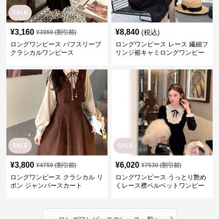
SALE
¥
3,160
¥
8,840
(税込)
¥
3950
(割引前)
ロングワンピース パフスリーブ
ロングワンピース レース 繊細フ
クラシカルワンピース
リンジ裾キャミロングワンピー
ス
SALE
SALE
¥
3,800
¥
6,020
¥
4750
(割引前)
¥
7530
(割引前)
ロングワンピース クラシカル リ
ロングワンピース うっとり艶め
ボン ジャンパースカート
くレース襟ベルベットワンピー
ス
›