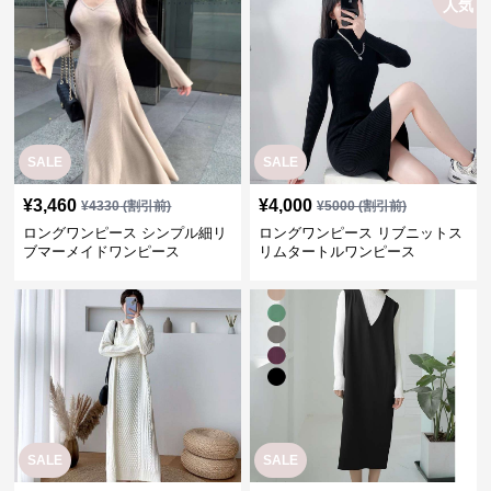
人気
SALE
SALE
¥
3,460
¥
4,000
¥
4330
(割引前)
¥
5000
(割引前)
ロングワンピース シンプル細リ
ロングワンピース リブニットス
ブマーメイドワンピース
リムタートルワンピース
SALE
SALE