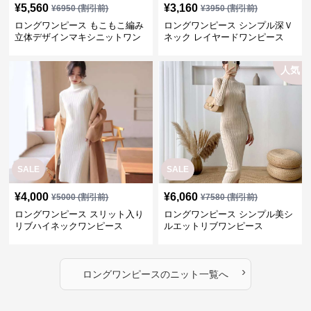
¥
5,560
¥
3,160
¥
6950
(割引前)
¥
3950
(割引前)
ロングワンピース もこもこ編み
ロングワンピース シンプル深Ｖ
立体デザインマキシニットワン
ネック レイヤードワンピース
ピース
人気
SALE
SALE
¥
4,000
¥
6,060
¥
5000
(割引前)
¥
7580
(割引前)
ロングワンピース スリット入り
ロングワンピース シンプル美シ
リブハイネックワンピース
ルエットリブワンピース
›
ロングワンピース
の
ニット
一覧へ