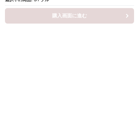
購入画面に進む
購入画面に進む
ロピナ
について
会社概要
利用規約