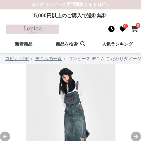
ロングワンピース
専門通販サイト
ロピナ
5,000
円以上のご購入で送料無料
0
0
新着商品
商品を検索
人気ランキング
ロピナ TOP
›
デニムの一覧
›
ワンピース デニム こだわりダメー
Previous slide
Ne