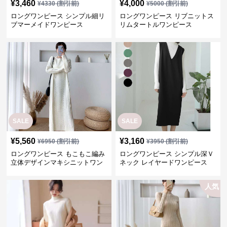
¥
3,460
¥
4,000
¥
4330
(割引前)
¥
5000
(割引前)
ロングワンピース シンプル細リ
ロングワンピース リブニットス
ブマーメイドワンピース
リムタートルワンピース
SALE
SALE
¥
5,560
¥
3,160
¥
6950
(割引前)
¥
3950
(割引前)
ロングワンピース もこもこ編み
ロングワンピース シンプル深Ｖ
立体デザインマキシニットワン
ネック レイヤードワンピース
ピース
人気