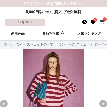
ロングワンピース
専門通販サイト
ロピナ
5,000
円以上のご購入で送料無料
0
0
新着商品
商品を検索
人気ランキング
ロピナ TOP
›
スウェットの一覧
›
ワンピース スウェット ボーダ
Previous slide
Ne