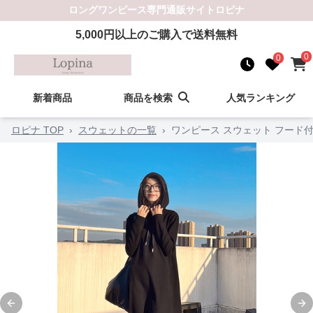
ロングワンピース
専門通販サイト
ロピナ
5,000
円以上のご購入で送料無料
0
0
新着商品
商品を検索
人気ランキング
ロピナ TOP
›
スウェットの一覧
›
ワンピース スウェット フード
Previous slide
Ne