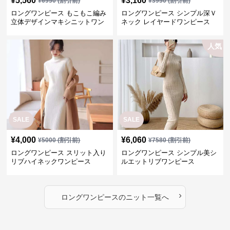
¥
5,560
¥
3,160
¥
6950
(割引前)
¥
3950
(割引前)
ロングワンピース もこもこ編み
ロングワンピース シンプル深Ｖ
立体デザインマキシニットワン
ネック レイヤードワンピース
ピース
人気
SALE
SALE
¥
4,000
¥
6,060
¥
5000
(割引前)
¥
7580
(割引前)
ロングワンピース スリット入り
ロングワンピース シンプル美シ
リブハイネックワンピース
ルエットリブワンピース
›
ロングワンピース
の
ニット
一覧へ