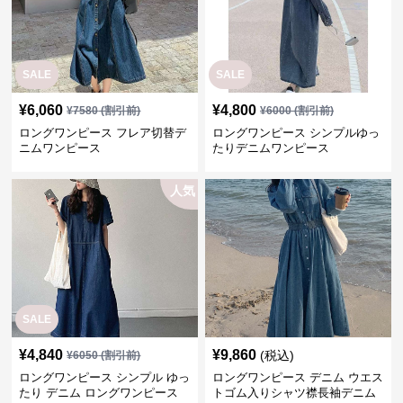
SALE
SALE
¥
6,060
¥
4,800
¥
7580
(割引前)
¥
6000
(割引前)
ロングワンピース フレア切替デ
ロングワンピース シンプルゆっ
ニムワンピース
たりデニムワンピース
人気
SALE
¥
4,840
¥
9,860
(税込)
¥
6050
(割引前)
ロングワンピース シンプル ゆっ
ロングワンピース デニム ウエス
たり デニム ロングワンピース
トゴム入りシャツ襟長袖デニム