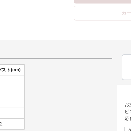
カー
バスト(cm)
お
ビ
応
2