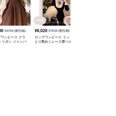
SALE
SALE
00
¥
6,020
¥
5,940
¥
4750
(割引前)
¥
7530
(割引前)
¥
7430
(割引前)
グワンピース クラ
ロングワンピース うっ
ロングワンピース シン
 リボン ジャンパ
とり艶めくレース襟ベル
プル上品なノースリーブ
カート
ベットワンピース
ワンピース