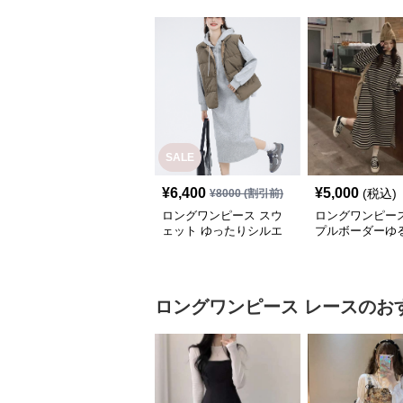
SALE
¥
6,400
¥
5,000
(税込)
¥
8000
(割引前)
ロングワンピース スウ
ロングワンピース
ェット ゆったりシルエ
プルボーダーゆ
ット フード付きロング
ンピース
ワンピース
ロングワンピース
レース
のお