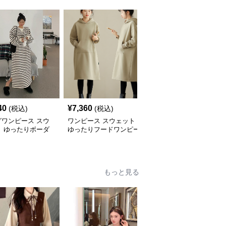
40
¥
7,360
¥
7,620
(税込)
(税込)
(税込)
グワンピース スウ
ワンピース スウェット
ロングワンピース スウ
ト ゆったりボーダ
ゆったりフードワンピー
ェット ゆったりシルエ
ングワンピース
ス
ット くつろぎロングワ
ンピース
もっと見る