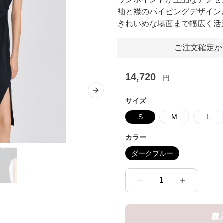
袖と襟のパイピングデザイン
きれいめな場面まで幅広く活
ご注文確定か
14,720
円
Next slide
サイズ
S
M
L
カラー
ダークブルー
1
購