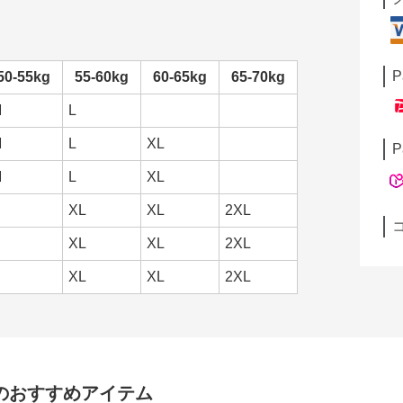
P
50-55kg
55-60kg
60-65kg
65-70kg
M
L
M
L
XL
P
M
L
XL
XL
XL
2XL
XL
XL
2XL
XL
XL
2XL
のおすすめアイテム