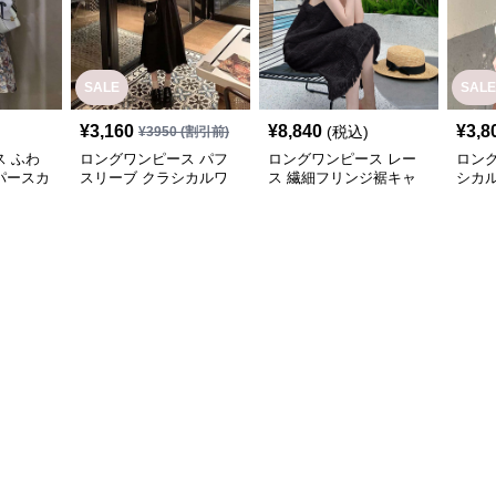
SALE
SALE
¥
3,160
¥
8,840
¥
3,8
(税込)
¥
3950
(割引前)
 ふわ
ロングワンピース パフ
ロングワンピース レー
ロン
パースカ
スリーブ クラシカルワ
ス 繊細フリンジ裾キャ
シカル
ンピース
ミロングワンピース
ース