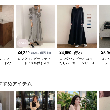
SALE
¥
4,220
¥
4,950
¥
5,9
(税込)
¥
5280
(割引前)
 シン
ロングワンピース ティ
ロングワンピース ゆっ
ロン
るふわワ
アードフリル付きスウェ
たりパーカーワンピース
ェッ
ットワンピース
ーロ
すすめアイテム