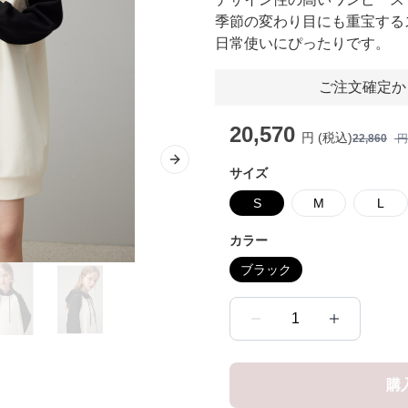
季節の変わり目にも重宝する
日常使いにぴったりです。
ご注文確定か
20,570
円 (税込)
22,860
円
Next slide
サイズ
S
M
L
カラー
ブラック
1
購