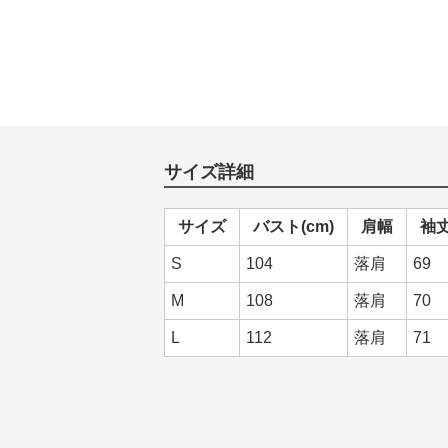
サイズ詳細
サイズ
バスト(cm)
肩幅
袖丈
S
104
落肩
69
M
108
落肩
70
L
112
落肩
71