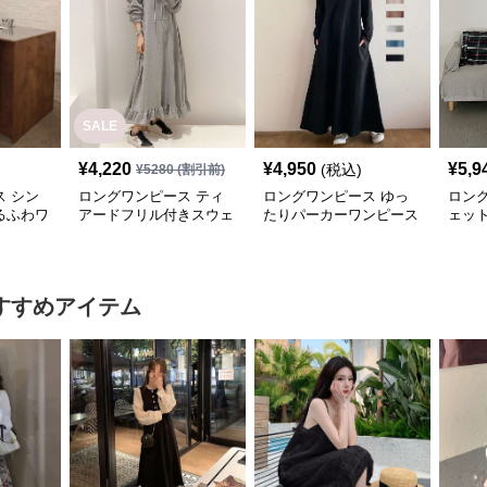
SALE
¥
4,220
¥
4,950
¥
5,9
(税込)
¥
5280
(割引前)
 シン
ロングワンピース ティ
ロングワンピース ゆっ
ロン
るふわワ
アードフリル付きスウェ
たりパーカーワンピース
ェッ
ットワンピース
ーロ
すすめアイテム