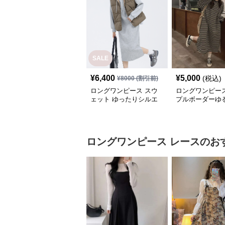
SALE
¥
6,400
¥
5,000
(税込)
¥
8000
(割引前)
ロングワンピース スウ
ロングワンピース
ェット ゆったりシルエ
プルボーダーゆ
ット フード付きロング
ンピース
ワンピース
ロングワンピース
レース
のお