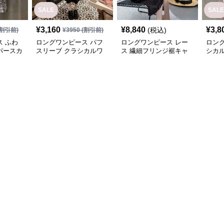
SALE
SALE
¥
3,160
¥
8,840
¥
3,8
(税込)
割引前)
¥
3950
(割引前)
 ふわ
ロングワンピース パフ
ロングワンピース レー
ロン
パースカ
スリーブ クラシカルワ
ス 繊細フリンジ裾キャ
シカル
ンピース
ミロングワンピース
ース