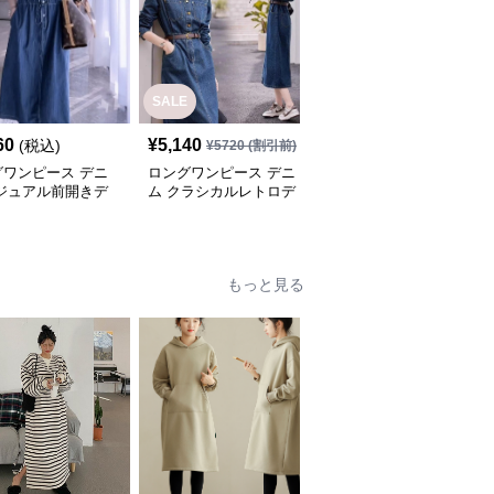
SALE
60
¥
5,140
¥
4,800
(税込)
(税込)
¥
5720
(割引前)
グワンピース デニ
ロングワンピース デニ
ロングワンピース ゆっ
カジュアル前開きデ
ム クラシカルレトロデ
たりデニムギャザーワン
ワンピース
ニムワンピース
ピース
もっと見る
SALE