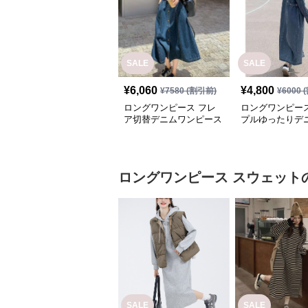
SALE
SALE
¥
6,060
¥
4,800
¥
7580
(割引前)
¥
6000
(
ロングワンピース フレ
ロングワンピース
ア切替デニムワンピース
プルゆったりデ
ピース
ロングワンピース
スウェット
SALE
SALE