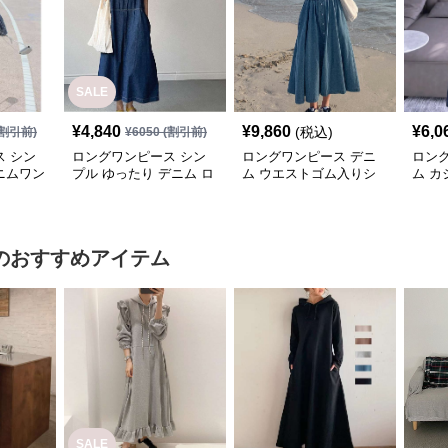
SALE
¥
4,840
¥
9,860
¥
6,0
(税込)
割引前)
¥
6050
(割引前)
 シン
ロングワンピース シン
ロングワンピース デニ
ロン
ニムワン
プル ゆったり デニム ロ
ム ウエストゴム入りシ
ム 
ングワンピース
ャツ襟長袖デニムロング
ニム
ワンピース
のおすすめアイテム
SALE