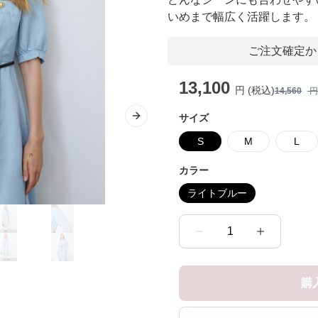
いめまで幅広く活躍します。
ご注文確定か
13,100
円 (税込)
14,560
円
サイズ
Next slide
S
M
L
カラー
ライトブルー
1
購