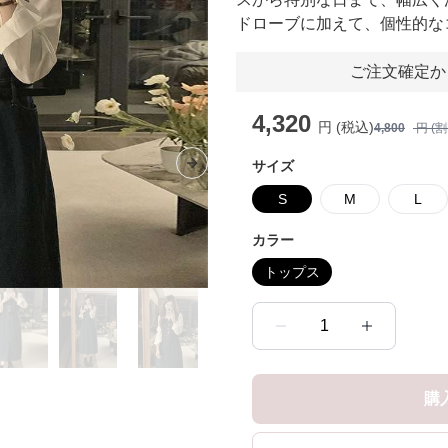
ドローブに加えて、個性的な
ご注文確定か
4,320
円 (税込)
4,800
円 (
サイズ
Next slide
S
M
L
カラー
トップス
1
購