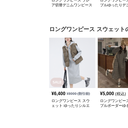
ロングワンピース フレ
ロングワンピース
ア切替デニムワンピース
プルゆったりデ
ピース
ロングワンピース
スウェット
SALE
¥
6,400
¥
5,000
(税込)
¥
8000
(割引前)
ロングワンピース スウ
ロングワンピース
ェット ゆったりシルエ
プルボーダーゆ
ット フード付きロング
ンピース
ワンピース