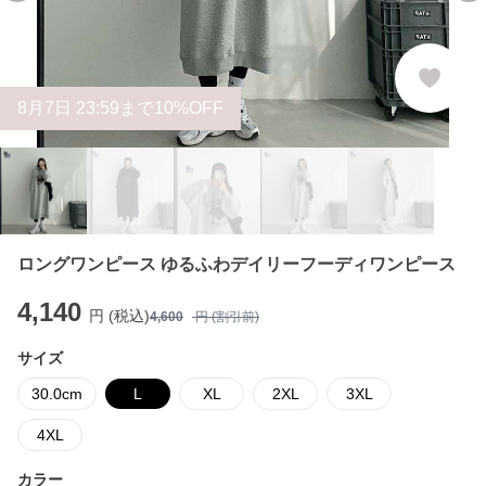
8
月
7
日 23:59まで10%OFF
ロングワンピース ゆるふわデイリーフーディワンピース
4,140
円 (税込)
4,600
円 (割引前)
サイズ
30.0cm
L
XL
2XL
3XL
4XL
カラー