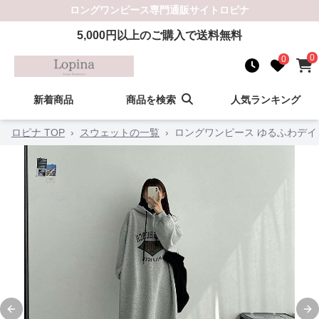
ロングワンピース
専門通販サイト
ロピナ
5,000
円以上のご購入で送料無料
0
0
新着商品
商品を検索
人気ランキング
ロピナ TOP
›
スウェットの一覧
›
ロングワンピース ゆるふわデ
Previous slide
Ne