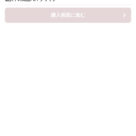
購入画面に進む
購入画面に進む
ロピナ
について
会社概要
利用規約