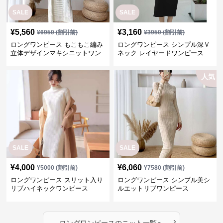
SALE
SALE
¥
5,560
¥
3,160
¥
6950
(割引前)
¥
3950
(割引前)
ロングワンピース もこもこ編み
ロングワンピース シンプル深Ｖ
立体デザインマキシニットワン
ネック レイヤードワンピース
ピース
人気
SALE
SALE
¥
4,000
¥
6,060
¥
5000
(割引前)
¥
7580
(割引前)
ロングワンピース スリット入り
ロングワンピース シンプル美シ
リブハイネックワンピース
ルエットリブワンピース
›